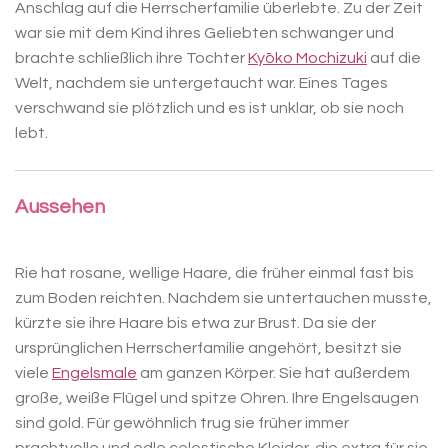
Anschlag auf die Herrscherfamilie überlebte. Zu der Zeit
war sie mit dem Kind ihres Geliebten schwanger und
brachte schließlich ihre Tochter
Kyōko Mochizuki
auf die
Welt, nachdem sie untergetaucht war. Eines Tages
verschwand sie plötzlich und es ist unklar, ob sie noch
lebt.
Aussehen
Rie hat rosane, wellige Haare, die früher einmal fast bis
zum Boden reichten. Nachdem sie untertauchen musste,
kürzte sie ihre Haare bis etwa zur Brust. Da sie der
ursprünglichen Herrscherfamilie angehört, besitzt sie
viele
Engelsmale
am ganzen Körper. Sie hat außerdem
große, weiße Flügel und spitze Ohren. Ihre Engelsaugen
sind gold. Für gewöhnlich trug sie früher immer
prachtvolle und edle celestische Kleider, die extra für sie