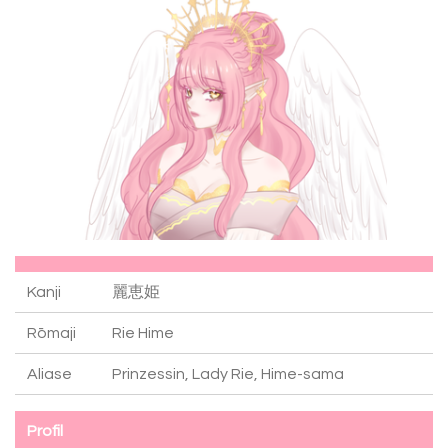
Kanji
麗恵姫
Rōmaji
Rie Hime
Aliase
Prinzessin, Lady Rie, Hime-sama
Profil