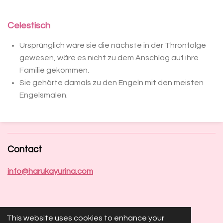
Celestisch
Ursprünglich wäre sie die nächste in der Thronfolge
gewesen, wäre es nicht zu dem Anschlag auf ihre
Familie gekommen.
Sie gehörte damals zu den Engeln mit den meisten
Engelsmalen.
Contact
info@harukayurina.com
This website uses cookies to enhance your
Socials