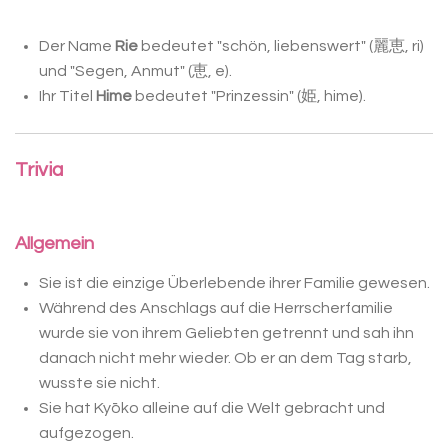
Der Name
Rie
bedeutet "schön, liebenswert" (麗恵
, ri)
u
nd "Segen, Anmut
" (恵
, e).
Ihr Titel
Hime
bedeutet "Prinzessin" (姫, hime).
Trivia
Allgemein
Sie ist die einzige Überlebende ihrer Familie gewesen.
Während des Anschlags auf die Herrscherfamilie
wurde sie von ihrem Geliebten getrennt und sah ihn
danach nicht mehr wieder. Ob er an dem Tag starb,
wusste sie nicht.
Sie hat Kyōko alleine auf die Welt gebracht und
aufgezogen.