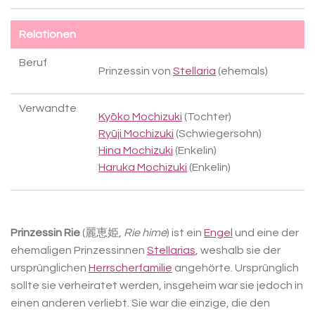
Relationen
Beruf
Prinzessin von
Stellaria
(ehemals)
Verwandte
Kyōko Mochizuki
(Tochter)
Ryūji Mochizuki
(Schwiegersohn)
Hina Mochizuki
(Enkelin)
Haruka Mochizuki
(Enkelin)
Prinzessin Rie
(麗恵姫,
Rie hime
) ist ein
Engel
und eine der
ehemaligen Prinzessinnen
Stellarias
, weshalb sie der
ursprünglichen
Herrscherfamilie
angehörte. Ursprünglich
sollte sie verheiratet werden, insgeheim war sie jedoch in
einen anderen verliebt. Sie war die einzige, die den