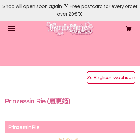
Shop will open soon again! 🌸 Free postcard for every order
Skip
over 20€ 🌸
to
main
content
Zu Englisch wechseln
Prinzessin Rie (
麗恵姫
)
Prinzessin Rie