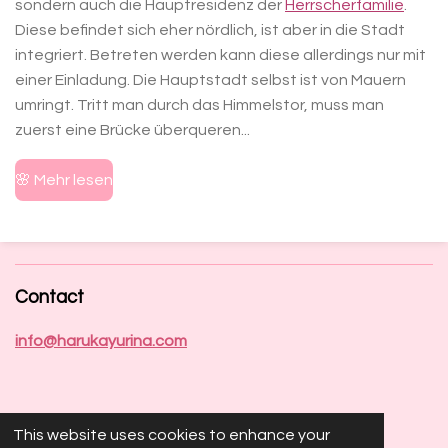
sondern auch die Hauptresidenz der
Herrscherfamilie
.
Diese befindet sich eher nördlich, ist aber in die Stadt
integriert. Betreten werden kann diese allerdings nur mit
einer Einladung.
Die Hauptstadt selbst ist von Mauern
umringt. Tritt man durch das Himmelstor, muss man
zuerst eine Brücke überqueren...
🌸 Mehr lesen
Contact
info@harukayurina.com
This website uses cookies to enhance your
Socials