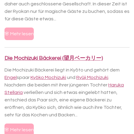
daher auch geschlossene Gesellschaft. In dieser Zeit ist
der Ryokan nur für magische Gäste zu buchen, sodass es
für diese Gäste etwas...
🌸 Mehr lesen
Die Mochizuki Bäckerei (望月ベーカリー)
Die Mochizuki Bäckerei liegt in Kyōto und gehört dem
Engel
spaar
Kyōko Mochizuki
und
Ryūji Mochizuki
.
Nachdem die beiden mit ihrer jüngeren Tochter
Haruka
Stellaria
verließen und sich etwas eingelebt hatten,
entschied das Paar sich, eine eigene Bäckerei zu
eröffnen, da Kyōko sich, ähnlich wie auch ihre Töchter,
sehr für das Kochen und Backen...
🌸 Mehr lesen