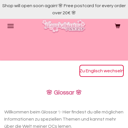
Shop will open soon again! 🌸 Free postcard for every order
Skip
over 20€ 🌸
to
main
content
Zu Englisch wechseln
🌸 Glossar 🌸
Willkommen beim Glossar ✨ Hier findest du alle möglichen
Informationen zu speziellen Themen und kannst mehr
über die Welt meiner OCs lernen.