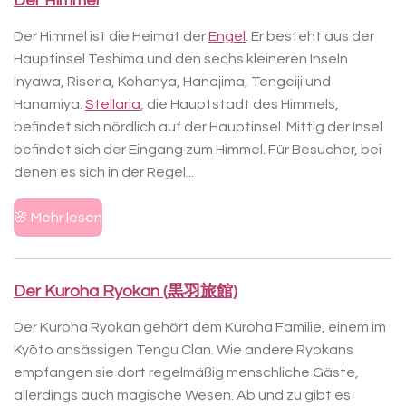
Der Himmel
Der Himmel ist die Heimat der
Engel
. Er besteht aus der
Hauptinsel Teshima und den sechs kleineren Inseln
Inyawa, Riseria, Kohanya, Hanajima, Tengeiji und
Hanamiya.
Stellaria
, die Hauptstadt des Himmels,
befindet sich nördlich auf der Hauptinsel. Mittig der Insel
befindet sich der Eingang zum Himmel. Für Besucher, bei
denen es sich in der Regel...
🌸 Mehr lesen
Der Kuroha Ryokan (
黒羽
旅館)
Der Kuroha Ryokan gehört dem Kuroha Familie, einem im
Kyōto ansässigen Tengu Clan. Wie andere Ryokans
empfangen sie dort regelmäßig menschliche Gäste,
allerdings auch magische Wesen. Ab und zu gibt es