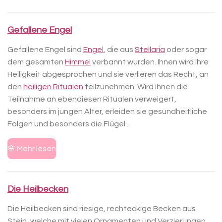
Gefallene Engel
Gefallene Engel sind
Engel
, die aus
Stellaria
oder sogar
dem gesamten
Himmel
verbannt wurden. Ihnen wird ihre
Heiligkeit abgesprochen und sie verlieren das Recht, an
den
heiligen Ritualen
teilzunehmen. Wird ihnen die
Teilnahme an ebendiesen Ritualen verweigert,
besonders im jungen Alter, erleiden sie gesundheitliche
Folgen und besonders die Flügel...
🌸 Mehr lesen
Die Heilbecken
Die Heilbecken sind riesige, rechteckige Becken aus
Stein, welche mit vielen Ornamenten und Verzierungen