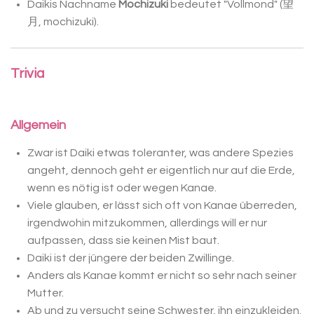
Daikis
Nachname
Mochizuki
bedeutet "Vollmond"
(望
月, mochizuki).
Trivia
Allgemein
Zwar ist Daiki etwas toleranter, was andere Spezies
angeht, dennoch geht er eigentlich nur auf die Erde,
wenn es nötig ist oder wegen Kanae.
Viele glauben, er lässt sich oft von Kanae überreden,
irgendwohin mitzukommen, allerdings will er nur
aufpassen, dass sie keinen Mist baut.
Daiki ist der jüngere der beiden Zwillinge.
Anders als Kanae kommt er nicht so sehr nach seiner
Mutter.
Ab und zu versucht seine Schwester, ihn einzukleiden.