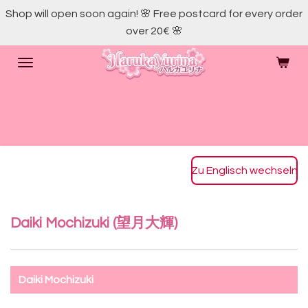
Shop will open soon again! 🌸 Free postcard for every order
Skip
over 20€ 🌸
to
main
content
Zu Englisch wechseln
Daiki Mochizuki (
望月
大
輝
)
Daiki Mochizuki