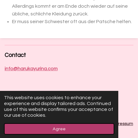
Allerdings kommt er am Ende doch wieder auf seine
übliche, schlichte Kleidung zurück.
Er muss seiner Schwester oft aus der Patsche helfen.
Contact
info@harukayurina.com
This website uses cookies to enhance your
Socials
experience and display tailored ads. Continued
use of this website confirms your acceptance of
our use of cookies.
X
I
T
n
i
© 2023 Haruka Yurina | Illustrator & Game Designer |
Impressum
s
k
Agree
|
Cancellation Form
|
Terms & Conditions
|
Privacy Policy
t
T