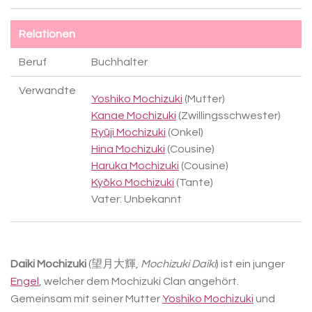
Relationen
Beruf
Buchhalter
Verwandte
Yoshiko Mochizuki
(Mutter)
Kanae Mochizuki
(Zwillingsschwester)
Ryūji Mochizuki
(Onkel)
Hina Mochizuki
(Cousine)
Haruka Mochizuki
(Cousine)
Kyōko Mochizuki
(Tante)
Vater: Unbekannt
Daiki Mochizuki
(望月大輝,
Mochizuki Daiki
) ist ein junger
Engel
, welcher dem Mochizuki Clan angehört.
Gemeinsam mit seiner Mutter
Yoshiko Mochizuki
und