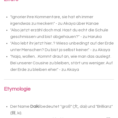
"Ignorier ihre Kommentare, sie hat eh immer
irgendwas zu meckern" - zu Akaya über Kanae
"Also jetzt erzähl doch mal. Hast du echt die Schule
geschmissen und bist abgehauen?" - zu Haruka
"Also lebt ihr jetzt hier..? Wieso unbedingt auf der Erde
unter Menschen? Du bist ja selbst keiner." - zu Akaya
"Naja, wollen.. .Kommt drauf an, wie man das auslegt.
Bei unserer Cousine zu bleiben, stört uns weniger. Auf
der Erde zu bleiben eher." - zu Akaya
Etymologie
Der Name
Daiki
bedeutet "groß" (
大, dai) und "Brillianz"
(
輝, ki
).