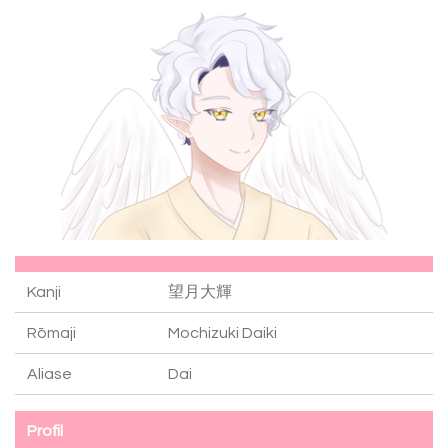
Kanji
望月大輝
Rōmaji
Mochizuki Daiki
Aliase
Dai
Profil