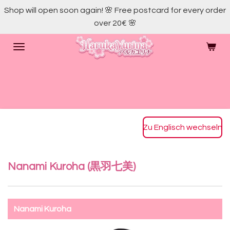
Shop will open soon again! 🌸 Free postcard for every order
Skip
over 20€ 🌸
to
main
content
Zu Englisch wechseln
Nanami Kuroha (
黒羽
七美
)
Nanami Kuroha