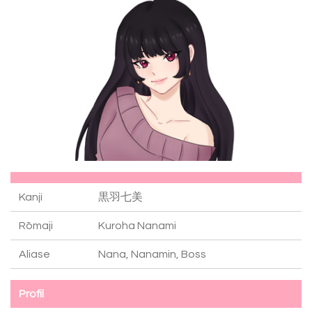
Kanji
黒羽七美
Rōmaji
Kuroha Nanami
Aliase
Nana, Nanamin, Boss
Profil