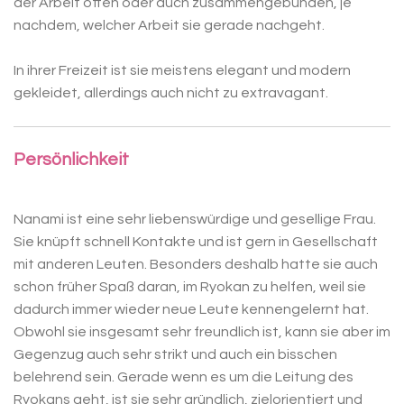
der Arbeit offen oder auch zusammengebunden, je
nachdem, welcher Arbeit sie gerade nachgeht.
In ihrer Freizeit ist sie meistens elegant und modern
gekleidet, allerdings auch nicht zu extravagant.
Persönlichkeit
Nanami ist eine sehr liebenswürdige und gesellige Frau.
Sie knüpft schnell Kontakte und ist gern in Gesellschaft
mit anderen Leuten. Besonders deshalb hatte sie auch
schon früher Spaß daran, im Ryokan zu helfen, weil sie
dadurch immer wieder neue Leute kennengelernt hat.
Obwohl sie insgesamt sehr freundlich ist, kann sie aber im
Gegenzug auch sehr strikt und auch ein bisschen
belehrend sein. Gerade wenn es um die Leitung des
Ryokans geht, ist sie sehr gründlich, zielorientiert und