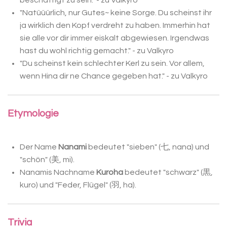
"Natüüürlich, nur Gutes~ keine Sorge. Du scheinst ihr
ja wirklich den Kopf verdreht zu haben. Immerhin hat
sie
alle
vor dir immer
eiskalt
abgewiesen. Irgendwas
hast du wohl richtig gemacht." - zu Valkyro
"Du scheinst kein schlechter Kerl zu sein. Vor allem,
wenn Hina dir ne Chance gegeben hat." - zu Valkyro
Etymologie
Der Name
Nanami
bedeutet "sieben" (七, nana) und
"schön" (美, mi).
Nanamis Nachname
Kuroha
bedeutet "schwarz" (黒,
kuro) und "Feder, Flügel"
(羽, ha).
Trivia