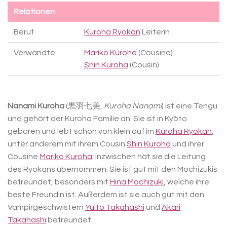
Relationen
Beruf
Kuroha Ryokan
Leiterin
Verwandte
Mariko Kuroha
(Cousine)
Shin Kuroha
(Cousin)
Nanami Kuroha
(黒羽七美,
Kuroha Nanami
) ist eine Tengu
und gehört der Kuroha Familie an. Sie ist in Kyōto
geboren und lebt schon von klein auf im
Kuroha Ryokan
,
unter anderem mit ihrem Cousin
Shin Kuroha
und ihrer
Cousine
Mariko Kuroha
. Inzwischen hat sie die Leitung
des Ryokans übernommen. Sie ist gut mit den Mochizukis
befreundet, besonders mit
Hina Mochizuki
, welche ihre
beste Freundin ist. Außerdem ist sie auch gut mit den
Vampirgeschwistern
Yuito Takahashi
und
Akari
Takahashi
befreundet.