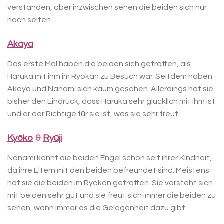
verstanden, aber inzwischen sehen die beiden sich nur
noch selten.
Akaya
Das erste Mal haben die beiden sich getroffen, als
Haruka mit ihm im Ryokan zu Besuch war. Seitdem haben
Akaya und Nanami sich kaum gesehen. Allerdings hat sie
bisher den Eindruck, dass Haruka sehr glücklich mit ihm ist
und er der Richtige für sie ist, was sie sehr freut.
Kyōko
&
Ryūji
Nanami kennt die beiden Engel schon seit ihrer Kindheit,
da ihre Eltern mit den beiden befreundet sind. Meistens
hat sie die beiden im Ryokan getroffen. Sie versteht sich
mit beiden sehr gut und sie freut sich immer die beiden zu
sehen, wann immer es die Gelegenheit dazu gibt.