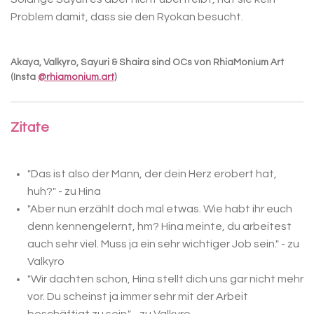
Problem damit, dass sie den Ryokan besucht.
Akaya, Valkyro, Sayuri & Shaira sind OCs von RhiaMonium Art
(Insta
@rhiamonium.art
)
Zitate
"Das ist also der Mann, der dein Herz erobert hat,
huh?" - zu Hina
"Aber nun erzählt doch mal etwas. Wie habt ihr euch
denn kennengelernt, hm? Hina meinte, du arbeitest
auch sehr viel. Muss ja ein
sehr
wichtiger Job sein." - zu
Valkyro
"Wir dachten schon, Hina stellt dich uns gar nicht mehr
vor. Du scheinst ja immer sehr mit der Arbeit
beschäftigt zu sein." - zu Valkyro