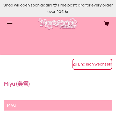
Shop will open soon again! 🌸 Free postcard for every order
Skip
over 20€ 🌸
to
main
content
Zu Englisch wechseln
Miyu (美雪)
Miyu