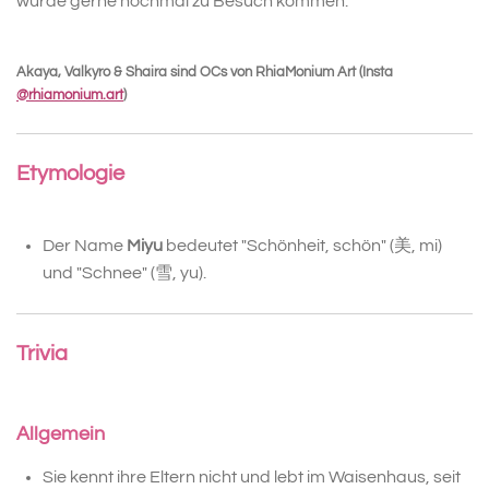
würde gerne nochmal zu Besuch kommen.
Akaya, Valkyro & Shaira sind OCs von RhiaMonium Art (Insta
@rhiamonium.art
)
Etymologie
Der Name
Miyu
bedeutet
"Schönheit, schön
" (美
, mi)
und
"Schnee
" (雪
, yu).
Trivia
Allgemein
Sie kennt ihre Eltern nicht und lebt im Waisenhaus, seit