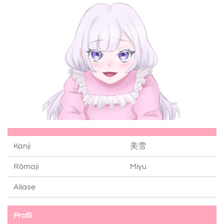
Kanji
美雪
Rōmaji
Miyu
Aliase
Profil