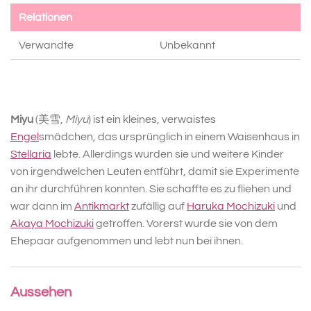
Relationen
Verwandte
Unbekannt
Miyu
(美雪,
Miyu
) ist ein kleines, verwaistes
Engel
smädchen, das ursprünglich in einem Waisenhaus in
Stellaria
lebte. Allerdings wurden sie und weitere Kinder
von irgendwelchen Leuten entführt, damit sie Experimente
an ihr durchführen konnten. Sie schaffte es zu fliehen und
war dann im
Antikmarkt
zufällig auf
Haruka Mochizuki
und
Akaya Mochizuki
getroffen. Vorerst wurde sie von dem
Ehepaar aufgenommen und lebt nun bei ihnen.
Aussehen