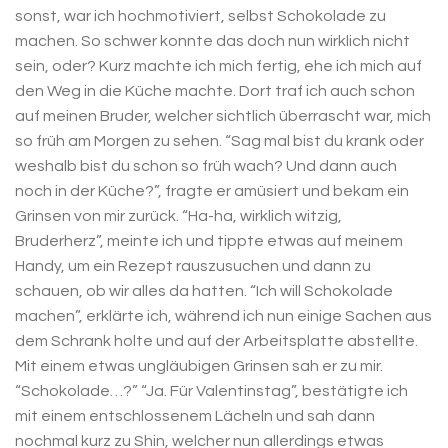
sonst, war ich hochmotiviert, selbst Schokolade zu
machen. So schwer konnte das doch nun wirklich nicht
sein, oder? Kurz machte ich mich fertig, ehe ich mich auf
den Weg in die Küche machte. Dort traf ich auch schon
auf meinen Bruder, welcher sichtlich überrascht war, mich
so früh am Morgen zu sehen. “Sag mal bist du krank oder
weshalb bist du schon so früh wach? Und dann auch
noch in der Küche?”, fragte er amüsiert und bekam ein
Grinsen von mir zurück. “Ha-ha, wirklich witzig,
Bruderherz”, meinte ich und tippte etwas auf meinem
Handy, um ein Rezept rauszusuchen und dann zu
schauen, ob wir alles da hatten. “Ich will Schokolade
machen”, erklärte ich, während ich nun einige Sachen aus
dem Schrank holte und auf der Arbeitsplatte abstellte.
Mit einem etwas ungläubigen Grinsen sah er zu mir.
“Schokolade…?” “Ja. Für Valentinstag”, bestätigte ich
mit einem entschlossenem Lächeln und sah dann
nochmal kurz zu Shin, welcher nun allerdings etwas