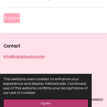
🌸 Zurück
Contact
info@harukayurina.com
This website uses cookies to enhance your
Socials
experience and display tailored ads. Continued
use of this website confirms your acceptance of
our use of cookies.
X
I
T
n
i
© 2023 Haruka Yurina | Illustrator & Game Designer |
Impressum
s
k
Agree
|
Cancellation Form
|
Terms & Conditions
|
Privacy Policy