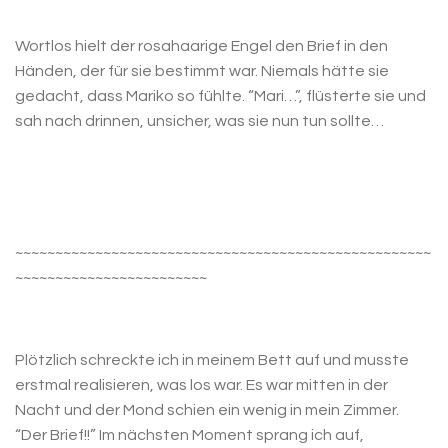
Wortlos hielt der rosahaarige Engel den Brief in den
Händen, der für sie bestimmt war. Niemals hätte sie
gedacht, dass Mariko so fühlte. “Mari…”, flüsterte sie und
sah nach drinnen, unsicher, was sie nun tun sollte…
~~~~~~~~~~~~~~~~~~~~~~~~~~~~~~~~~~~~~~~~~~~~~~~~~~~~
~~~~~~~~~~~~~~~~~~~~~~~~
Plötzlich schreckte ich in meinem Bett auf und musste
erstmal realisieren, was los war. Es war mitten in der
Nacht und der Mond schien ein wenig in mein Zimmer.
“Der Brief!!” Im nächsten Moment sprang ich auf,