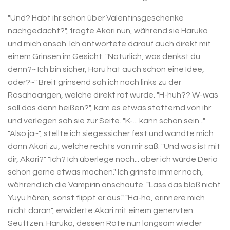
"Und? Habt ihr schon über Valentinsgeschenke
nachgedacht?", fragte Akari nun, während sie Haruka
und mich ansah. Ich antwortete darauf auch direkt mit
einem Grinsen im Gesicht: "Natürlich, was denkst du
denn?~ Ich bin sicher, Haru hat auch schon eine Idee,
oder?~" Breit grinsend sah ich nach links zu der
Rosahaarigen, welche direkt rot wurde. "H-huh?? W-was
soll das denn heißen?", kam es etwas stotternd von ihr
und verlegen sah sie zur Seite. "K-... kann schon sein..."
"Also ja~", stellte ich siegessicher fest und wandte mich
dann Akari zu, welche rechts von mir saß. "Und was ist mit
dir, Akari?" "Ich? Ich überlege noch... aber ich würde Derio
schon gerne etwas machen." Ich grinste immer noch,
während ich die Vampirin anschaute. "Lass das bloß nicht
Yuyu hören, sonst flippt er aus." "Ha-ha, erinnere mich
nicht daran", erwiderte Akari mit einem genervten
Seuftzen. Haruka, dessen Röte nun langsam wieder