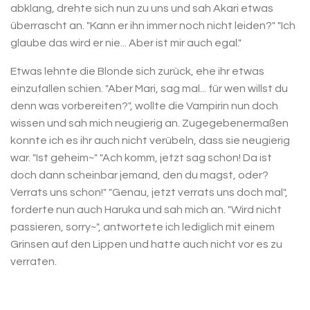
abklang, drehte sich nun zu uns und sah Akari etwas
überrascht an. "Kann er ihn immer noch nicht leiden?" "Ich
glaube das wird er nie... Aber ist mir auch egal."
Etwas lehnte die Blonde sich zurück, ehe ihr etwas
einzufallen schien. "Aber Mari, sag mal... für wen willst du
denn was vorbereiten?", wollte die Vampirin nun doch
wissen und sah mich neugierig an. Zugegebenermaßen
konnte ich es ihr auch nicht verübeln, dass sie neugierig
war. "Ist geheim~" "Ach komm, jetzt sag schon! Da ist
doch dann scheinbar jemand, den du magst, oder?
Verrats uns schon!" "Genau, jetzt verrats uns doch mal",
forderte nun auch Haruka und sah mich an. "Wird nicht
passieren, sorry~", antwortete ich lediglich mit einem
Grinsen auf den Lippen und hatte auch nicht vor es zu
verraten.