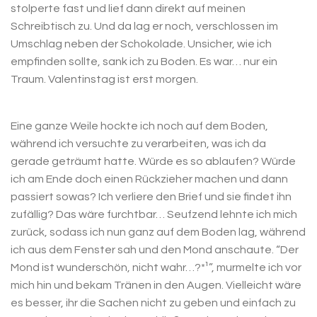
stolperte fast und lief dann direkt auf meinen
Schreibtisch zu. Und da lag er noch, verschlossen im
Umschlag neben der Schokolade. Unsicher, wie ich
empfinden sollte, sank ich zu Boden. Es war… nur ein
Traum. Valentinstag ist erst morgen.
Eine ganze Weile hockte ich noch auf dem Boden,
während ich versuchte zu verarbeiten, was ich da
gerade geträumt hatte. Würde es so ablaufen? Würde
ich am Ende doch einen Rückzieher machen und dann
passiert sowas? Ich verliere den Brief und sie findet ihn
zufällig? Das wäre furchtbar… Seufzend lehnte ich mich
zurück, sodass ich nun ganz auf dem Boden lag, während
ich aus dem Fenster sah und den Mond anschaute. “Der
Mond ist wunderschön, nicht wahr…?*¹”, murmelte ich vor
mich hin und bekam Tränen in den Augen. Vielleicht wäre
es besser, ihr die Sachen nicht zu geben und einfach zu