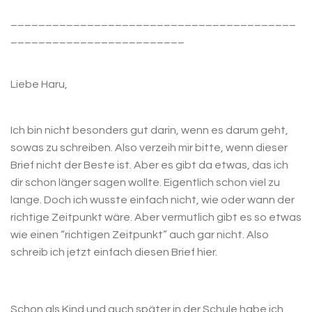
_________________________________________
_________________________
Liebe Haru,
Ich bin nicht besonders gut darin, wenn es darum geht,
sowas zu schreiben. Also verzeih mir bitte, wenn dieser
Brief nicht der Beste ist. Aber es gibt da etwas, das ich
dir schon länger sagen wollte. Eigentlich schon viel zu
lange. Doch ich wusste einfach nicht, wie oder wann der
richtige Zeitpunkt wäre. Aber vermutlich gibt es so etwas
wie einen “richtigen Zeitpunkt” auch gar nicht. Also
schreib ich jetzt einfach diesen Brief hier.
Schon als Kind und auch später in der Schule habe ich