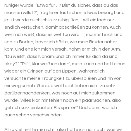
ruhiger wurde. “Etwa für…? Bist du sicher, dass du das
machen willst?”, fragte er fast schon etwas besorgt und
jetzt wurde auch ich kurz ruhig. “Ich… will einfach nur
endlich versuchen, damit abschließen zu können. Auch
wenn ich weiß, dass es wehtun wird…”, murmelte ich und
sah zu Boden, bevor ich hörte, wie mein Bruder näher
kam. Und ehe ich mich versah, nahm er mich in den Arm.
“Du weißt, dass Nanami und ich immer für dich da sind,
okay?” “Pfff, klar weiß ich das~”, meinte ich und hatte nun
wieder ein Grinsen auf den Lippen, während ich
versuchte meine Traurigkeit zu überspielen und ihn von
mir weg schob. Gerade wollte ich lieber nicht zu sehr
darüber nachdenken, was noch auf mich zukommen
würde. “Alles klar, mir fehlen noch ein paar Sachen, also
geh ich kurz einkaufen. Bis später!” Und damit war ich
auch schon verschwunden.
Allzu viel fehlte mir nicht, also holte ich nur noch, was wir