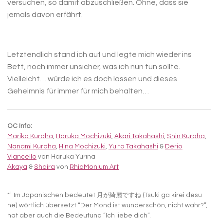
versuchen, so damit abzuschließen. Ohne, dass sie
jemals davon erfährt.
Letztendlich stand ich auf und legte mich wieder ins
Bett, noch immer unsicher, was ich nun tun sollte.
Vielleicht… würde ich es doch lassen und dieses
Geheimnis für immer für mich behalten…
OC Info:
Mariko Kuroha
,
Haruka Mochizuki
,
Akari Takahashi
,
Shin Kuroha
,
Nanami Kuroha
,
Hina Mochizuki
,
Yuito Takahashi
&
Derio
Viancello
von Haruka Yurina
Akaya
&
Shaira
von
RhiaMonium Art
*¹ Im Japanischen bedeutet 月が綺麗ですね (Tsuki ga kirei desu
ne) wörtlich übersetzt “Der Mond ist wunderschön, nicht wahr?”,
hat aber auch die Bedeutung “Ich liebe dich”.