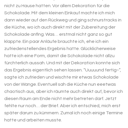
nicht zu Hause hatten. Vor allem Dekoration für die
Schokolade. Mit dem kleinen Einkauf machte ich mich
dann wieder auf den Rückweg und ging schnurstracks in
die Küche, wo ich auch direkt mit der Zubereitung der
Schokolade anfing. Was… erstmal nicht ganz so gut
klappte. Ein paar Anläufe brauchte ich, ehe ich ein
zufriedenstellendes Ergebnis hatte. Glücklicherweise
hatte ich eine Form, damit die Schokolade nicht allzu
fürchterlich aussah. Und mit der Dekoration konnte sich
das Ergebnis eigentlich sehen lassen. “Uuuuund fertig~”,
sagte ich zufrieden und wischte mir etwas Schokolade
von der Wange. Eventuell sah die Küche nun eeetwas
chaotisch aus, aber ich räumte auch direkt auf, bevor ich
diesen Raum am Ende nicht mehr betreten darf. Jetzt
fehlte nur noch… der Brief. Aber ich entschied, mich erst
später darum zu kümmern. Zumal ich noch einige Termine
hatte und arbeiten musste.