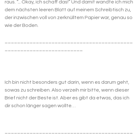
raus. “... Okay, ich schaff das!” Und damit wandte ich mich
dem nächsten leeren Blatt auf meinem Schreibtisch zu,
der inzwischen voll von zerknülltem Papier war, genau so
wie der Boden.
_________________________________________
_________________________
Ich bin nicht besonders gut darin, wenn es darum geht,
sowas zu schreiben. Also verzeih mir bitte, wenn dieser
Brief nicht der Beste ist. Aber es gibt da etwas, das ich
dir schon länger sagen wollte…
_________________________________________
_________________________