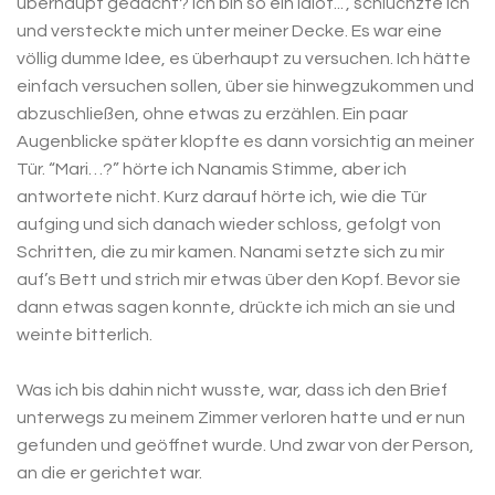
überhaupt gedacht? Ich bin so ein Idiot...”, schluchzte ich
und versteckte mich unter meiner Decke. Es war eine
völlig dumme Idee, es überhaupt zu versuchen. Ich hätte
einfach versuchen sollen, über sie hinwegzukommen und
abzuschließen, ohne etwas zu erzählen. Ein paar
Augenblicke später klopfte es dann vorsichtig an meiner
Tür. “Mari…?” hörte ich Nanamis Stimme, aber ich
antwortete nicht. Kurz darauf hörte ich, wie die Tür
aufging und sich danach wieder schloss, gefolgt von
Schritten, die zu mir kamen. Nanami setzte sich zu mir
auf’s Bett und strich mir etwas über den Kopf. Bevor sie
dann etwas sagen konnte, drückte ich mich an sie und
weinte bitterlich.
Was ich bis dahin nicht wusste, war, dass ich den Brief
unterwegs zu meinem Zimmer verloren hatte und er nun
gefunden und geöffnet wurde. Und zwar von der Person,
an die er gerichtet war.