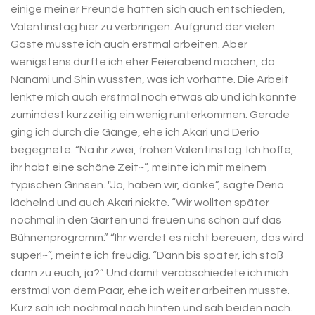
einige meiner Freunde hatten sich auch entschieden,
Valentinstag hier zu verbringen. Aufgrund der vielen
Gäste musste ich auch erstmal arbeiten. Aber
wenigstens durfte ich eher Feierabend machen, da
Nanami und Shin wussten, was ich vorhatte. Die Arbeit
lenkte mich auch erstmal noch etwas ab und ich konnte
zumindest kurzzeitig ein wenig runterkommen. Gerade
ging ich durch die Gänge, ehe ich Akari und Derio
begegnete. “Na ihr zwei, frohen Valentinstag. Ich hoffe,
ihr habt eine schöne Zeit~”, meinte ich mit meinem
typischen Grinsen. "Ja, haben wir, danke”, sagte Derio
lächelnd und auch Akari nickte. “Wir wollten später
nochmal in den Garten und freuen uns schon auf das
Bühnenprogramm.” “Ihr werdet es nicht bereuen, das wird
super!~”, meinte ich freudig. “Dann bis später, ich stoß
dann zu euch, ja?” Und damit verabschiedete ich mich
erstmal von dem Paar, ehe ich weiter arbeiten musste.
Kurz sah ich nochmal nach hinten und sah beiden nach.