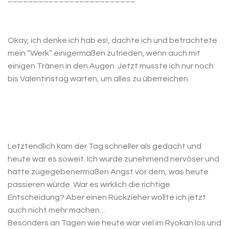
Okay, ich denke ich hab es!, dachte ich und betrachtete
mein “Werk” einigermaßen zufrieden, wenn auch mit
einigen Tränen in den Augen. Jetzt musste ich nur noch
bis Valentinstag warten, um alles zu überreichen.
Letztendlich kam der Tag schneller als gedacht und
heute war es soweit. Ich wurde zunehmend nervöser und
hatte zugegebenermaßen Angst vor dem, was heute
passieren würde. War es wirklich die richtige
Entscheidung? Aber einen Rückzieher wollte ich jetzt
auch nicht mehr machen…
Besonders an Tagen wie heute war viel im Ryokan los und