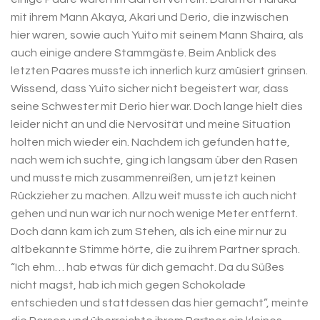
mit ihrem Mann Akaya, Akari und Derio, die inzwischen
hier waren, sowie auch Yuito mit seinem Mann Shaira, als
auch einige andere Stammgäste. Beim Anblick des
letzten Paares musste ich innerlich kurz amüsiert grinsen.
Wissend, dass Yuito sicher nicht begeistert war, dass
seine Schwester mit Derio hier war. Doch lange hielt dies
leider nicht an und die Nervosität und meine Situation
holten mich wieder ein. Nachdem ich gefunden hatte,
nach wem ich suchte, ging ich langsam über den Rasen
und musste mich zusammenreißen, um jetzt keinen
Rückzieher zu machen. Allzu weit musste ich auch nicht
gehen und nun war ich nur noch wenige Meter entfernt.
Doch dann kam ich zum Stehen, als ich eine mir nur zu
altbekannte Stimme hörte, die zu ihrem Partner sprach.
“Ich ehm… hab etwas für dich gemacht. Da du Süßes
nicht magst, hab ich mich gegen Schokolade
entschieden und stattdessen das hier gemacht”, meinte