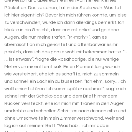
die Person und überreichte ihrem Partner ein kleines
Päckchen. Das zu sehen, tat in der Seele weh. Was tat
ich hier eigentlich? Bevor ich mich rühren konnte, um leise
zu verschwinden, wurde ich dann allerdings bemerkt. Ich
blickte in ein Gesicht, dass nun rot anlief und goldene
Augen, die nun meine trafen. “M-Mari??”, kam es
überrascht an mich gerichtet und offenbar war es ihr
peinlich, dass ich das ganze wohl mitbekommen hatte. “I-
… ist etwas?”, fragte die Rosahaarige, die nur wenige
Meter von mir entfernt saß. Einen Moment lang war ich
wie versteinert, ehe ich es schaffte, mich zu sammeln
und schnell ein Lächeln aufzusetzen. “Ich ehm, sorry… Ich
wollte nicht stören. Ich komm später nochmal!”, sagte ich
schnell mit der Schokolade und dem Brief hinter dem
Rücken versteckt, ehe ich mich mit Tränen in den Augen
umdrehte und schnellen Schrittes nach drinnen eilte und
ohne Umschweife in mein Zimmer verschwand. Weinend
lag ich auf meinem Bett. “Was hab… ich mir dabei