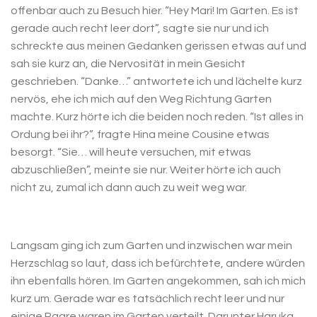
offenbar auch zu Besuch hier. “Hey Mari! Im Garten. Es ist
gerade auch recht leer dort”, sagte sie nur und ich
schreckte aus meinen Gedanken gerissen etwas auf und
sah sie kurz an, die Nervosität in mein Gesicht
geschrieben. “Danke…” antwortete ich und lächelte kurz
nervös, ehe ich mich auf den Weg Richtung Garten
machte. Kurz hörte ich die beiden noch reden. “Ist alles in
Ordung bei ihr?”, fragte Hina meine Cousine etwas
besorgt. “Sie… will heute versuchen, mit etwas
abzuschließen”, meinte sie nur. Weiter hörte ich auch
nicht zu, zumal ich dann auch zu weit weg war.
Langsam ging ich zum Garten und inzwischen war mein
Herzschlag so laut, dass ich befürchtete, andere würden
ihn ebenfalls hören. Im Garten angekommen, sah ich mich
kurz um. Gerade war es tatsächlich recht leer und nur
einige Paare waren im Garten verteilt. Darunter Haruka