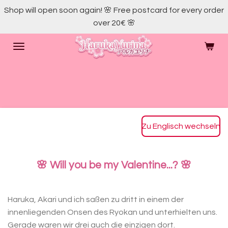
Shop will open soon again! 🌸 Free postcard for every order
Skip
over 20€ 🌸
to
main
content
Zu Englisch wechseln
🌸 Will you be my Valentine...? 🌸
Haruka, Akari und ich saßen zu dritt in einem der
innenliegenden Onsen des Ryokan und unterhielten uns.
Gerade waren wir drei auch die einzigen dort.